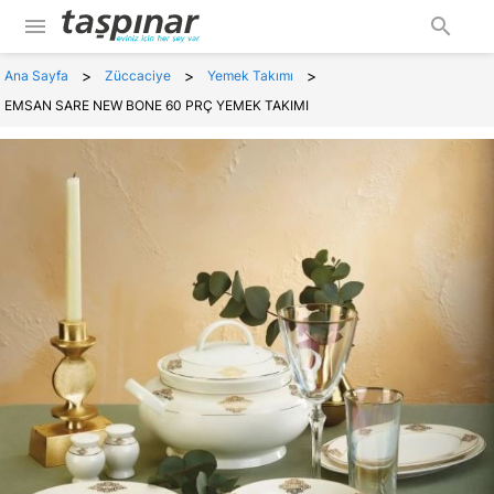
menu
search
>
>
>
Ana Sayfa
Züccaciye
Yemek Takımı
EMSAN SARE NEW BONE 60 PRÇ YEMEK TAKIMI