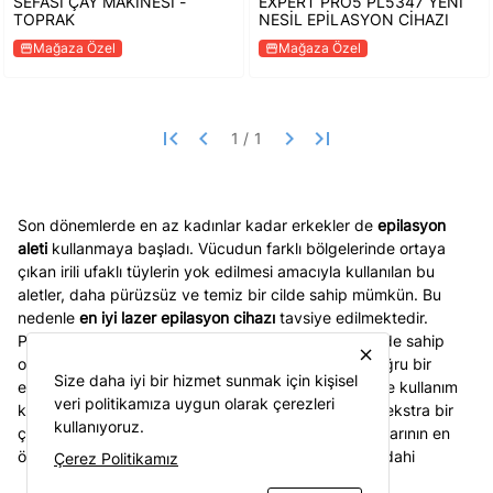
SEFASI ÇAY MAKİNESİ -
EXPERT PRO5 PL5347 YENİ
TOPRAK
NESİL EPİLASYON CİHAZI
Mağaza Özel
Mağaza Özel
storefront
storefront
first_page
keyboard_arrow_left
keyboard_arrow_right
last_page
Son dönemlerde en az kadınlar kadar erkekler de
epilasyon
aleti
kullanmaya başladı. Vücudun farklı bölgelerinde ortaya
çıkan irili ufaklı tüylerin yok edilmesi amacıyla kullanılan bu
aletler, daha pürüzsüz ve temiz bir cilde sahip mümkün. Bu
nedenle
en iyi lazer epilasyon cihazı
tavsiye edilmektedir.
Pürüzsüz, temiz, parlak ve oldukça yumuşak bir cilde sahip
close
olmak için yapılması gereken en önemli konu ise doğru bir
Size daha iyi bir hizmet sunmak için kişisel
epilasyon cihazına sahip olmaktır. Daha etkili, hızlı ve kullanım
veri politikamıza uygun olarak çerezleri
kolaylığı sağlayan bu ürünler ile cilt temizliğiniz için ekstra bir
kullanıyoruz.
çaba sarf etmenize gerek kalmıyor. Epilasyon cihazlarının en
önemli avantajlarından bir tanesi ise en ufak tüyleri dahi
Çerez Politikamız
kökünden alabilme özelliğidir. Bunun yanı sıra epilasyon