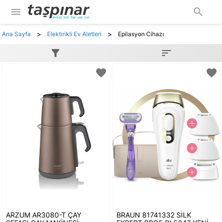
menu
search
>
>
Ana Sayfa
Elektirikli Ev Aletleri
Epilasyon Cihazı
filter_alt
sort
favorite
favorite
ARZUM AR3080-T ÇAY
BRAUN 81741332 SİLK