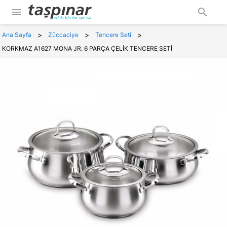
menu
search
>
>
>
Ana Sayfa
Züccaciye
Tencere Seti
KORKMAZ A1627 MONA JR. 6 PARÇA ÇELİK TENCERE SETİ