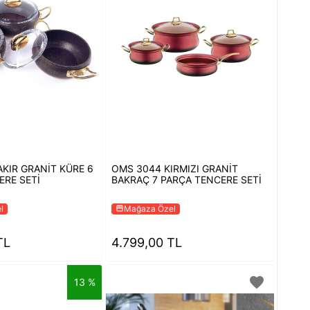
KIR GRANİT KÜRE 6
OMS 3044 KIRMIZI GRANİT
ERE SETİ
BAKRAÇ 7 PARÇA TENCERE SETİ
l
Mağaza Özel
storefront
TL
4.799,00 TL
favorite
13 %