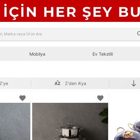
sea
Mobilya
Ev Tekstili
south
Z'ye
Z'den A'ya
favorite
favorite