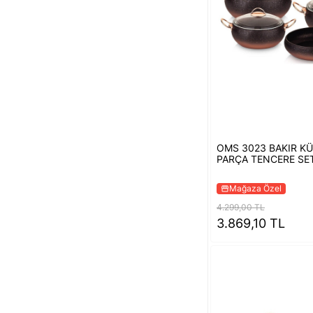
OMS 3023 BAKIR KÜ
PARÇA TENCERE SET
Mağaza Özel
storefront
4.299,00 TL
3.869,10 TL