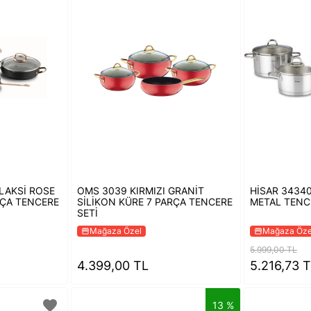
LAKSİ ROSE
OMS 3039 KIRMIZI GRANİT
HİSAR 34340
RÇA TENCERE
SİLİKON KÜRE 7 PARÇA TENCERE
METAL TENC
SETİ
Mağaza Özel
Mağaza Öze
storefront
storefront
5.999,00 TL
4.399,00 TL
5.216,73 
favorite
13 %