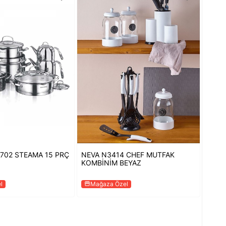
702 STEAMA 15 PRÇ
NEVA N3414 CHEF MUTFAK
KOMBİNİM BEYAZ
l
Mağaza Özel
storefront