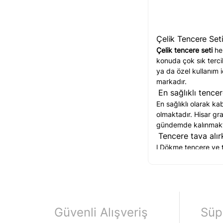
Çelik Tencere Set
Çelik tencere seti
her
konuda çok sık terci
ya da özel kullanım i
markadır.
En sağlıklı tence
En sağlıklı olarak ka
olmaktadır. Hisar gra
gündemde kalınmaktad
Tencere tava alır
l Dökme tencere ve t
uygun olarak her zama
l Seramik kaplı tenc
mutfakta çok kullanı
l Tencere ve tava seç
l Bir sonraki tercih 
Güvenli Alışveriş
Süp
tencereler oldukça a
alışveriş değil demek