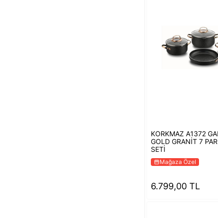
KORKMAZ A1372 GA
GOLD GRANİT 7 PA
SETİ
Mağaza Özel
storefront
6.799,00 TL