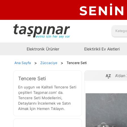
Elektronik Ürünler
Elektirikli Ev Aletleri
>
>
Ana Sayfa
Züccaciye
Tencere Seti
A'dan 
Tencere Seti
En uygun ve Kaliteli Tencere Seti
çeşitleri Taşpınar.com' da.
Tencere Seti Modellerini,
Detaylarını İncelemek ve Satın
Almak İçin Hemen Tıklayın.