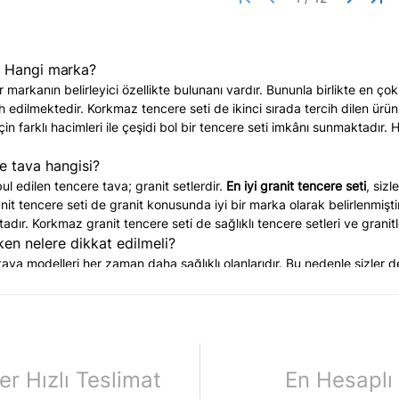
i Hangi marka?
 markanın belirleyici özellikte bulunanı vardır. Bununla birlikte en çok
h edilmektedir. Korkmaz tencere seti de ikinci sırada tercih dilen ürün
çin farklı hacimleri ile çeşidi bol bir tencere seti imkânı sunmaktadır.
re tava hangisi?
bul edilen tencere tava; granit setlerdir.
En iyi granit tencere seti
, siz
nit tencere seti de granit konusunda iyi bir marka olarak belirlenmişti
ır. Korkmaz granit tencere seti de sağlıklı tencere setleri ve granitl
ken nelere dikkat edilmeli?
ava modelleri her zaman daha sağlıklı olanlarıdır. Bu nedenle sizle
n ilk sırada tercihiniz olmalıdır.
ere ve tavalar da oldukça sağlıklıdır. Dökme ürün tercih etmeyenler se
lan bir üründür.
ilirken sağlıklı olması, kanserojen yapılar içermemesi ilk tercihiniz olma
de kullanım kolaylığı olmalıdır. Yani siz hangi ürünü daha iyi kullanab
er Hızlı Teslimat
En Hesaplı
ğır olur. Siz bunu ağır diye kullanamayacaksanız, günlü kullanımda değ
tir. Kullanım kolaylığı kişinin günlük kullanımına kolaylık katan değerle