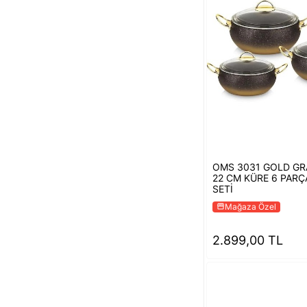
OMS 3031 GOLD GRA
22 CM KÜRE 6 PARÇ
SETİ
Mağaza Özel
storefront
2.899,00 TL