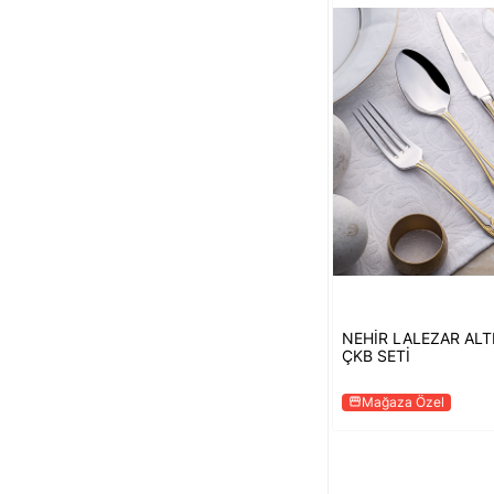
NEHİR LALEZAR ALT
ÇKB SETİ
Mağaza Özel
storefront