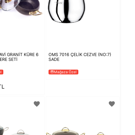
Vİ GRANİT KÜRE 6
OMS 7016 ÇELİK CEZVE (NO:7)
ERE SETİ
SADE
l
Mağaza Özel
storefront
TL
favorite
favorite