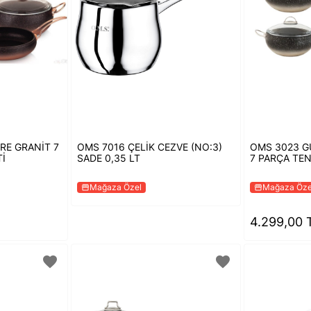
RE GRANİT 7
OMS 7016 ÇELİK CEZVE (NO:3)
OMS 3023 G
İ
SADE 0,35 LT
7 PARÇA TEN
Mağaza Özel
Mağaza Öze
storefront
storefront
4.299,00 
favorite
favorite