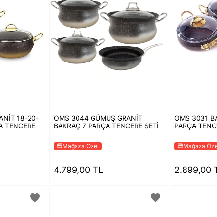
NİT 18-20-
OMS 3044 GÜMÜŞ GRANİT
OMS 3031 BA
A TENCERE
BAKRAÇ 7 PARÇA TENCERE SETİ
PARÇA TENC
Mağaza Özel
Mağaza Öze
storefront
storefront
4.799,00 TL
2.899,00 
favorite
favorite