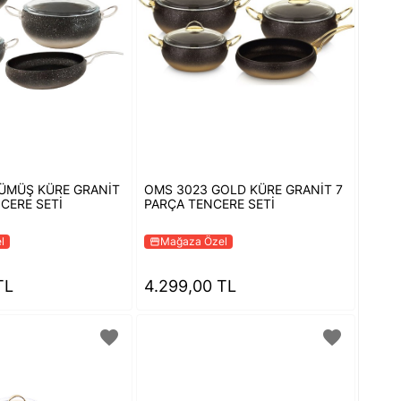
ÜMÜŞ KÜRE GRANİT
OMS 3023 GOLD KÜRE GRANİT 7
CERE SETİ
PARÇA TENCERE SETİ
l
Mağaza Özel
storefront
TL
4.299,00 TL
favorite
favorite