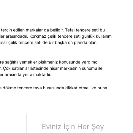
 tercih edilen markalar da bellidir. Tefal tencere seti bu
ler arasındadır. Korkmaz çelik tencere seti günlük kullanım
 Hisar çelik tencere seti de bir başka ön planda olan
lere sağlıklı yemekler pişirmeniz konusunda yardımcı
r. Çok satılanlar listesinde hisar markasının sunumu ile
er arasında yer almaktadır.
r de dökme tencere tava hususunda dikkat etmeli ve buna
ramik ya da granit ürünlere bakmalıdır. Tencere seti granit
lıdır.
ilecekseniz, o ürünü almakta fayda vardır. Dökme tava ve
Eviniz İçin Her Şey
il de özel kullanımlar için saklayacaksanız bu iyi bir
rdir.