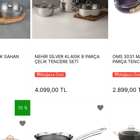
İK SAHAN
NEHİR SİLVER KLASİK 8 PARÇA
OMS 3031 MA
ÇELİK TENCERE SETİ
PARÇA TENC
Mağaza Özel
Mağaza Öze
storefront
storefront
4.099,00 TL
2.899,00 
favorite
10 %
favorite