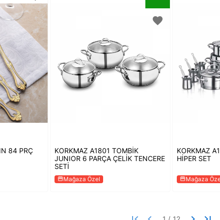
favorite
IN 84 PRÇ
KORKMAZ A1801 TOMBİK
KORKMAZ A1
JUNIOR 6 PARÇA ÇELİK TENCERE
HİPER SET
SETİ
Mağaza Özel
Mağaza Öze
storefront
storefront
first_page
keyboard_arrow_left
keyboard_arrow_right
last_page