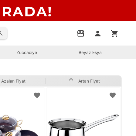
rch
storefront
person
shopping_cart
Züccaciye
Beyaz Eşya
north
Azalan Fiyat
Artan Fiyat
favorite
favorite