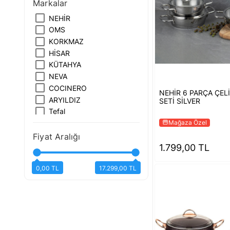
Markalar
NEHİR
OMS
KORKMAZ
HİSAR
KÜTAHYA
NEVA
COCINERO
NEHİR 6 PARÇA ÇEL
ARYILDIZ
SETİ SİLVER
Tefal
Mağaza Özel
storefront
Fiyat Aralığı
1.799,00 TL
0,00 TL
17.299,00 TL