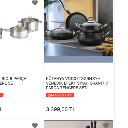
favorite
 RİO 8 PARÇA
KÜTAHYA VND07TSGRNSYH
ERE SETİ
VENEDIK EFEKT SIYAH GRANİT 7
PARÇA TENCERE SETİ
l
Mağaza Özel
storefront
TL
3.399,00 TL
favorite
favorite