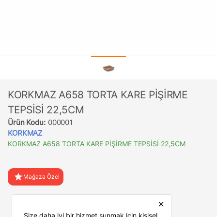
KORKMAZ A658 TORTA KARE PİŞİRME
TEPSİSİ 22,5CM
Ürün Kodu:
000001
KORKMAZ
KORKMAZ A658 TORTA KARE PİŞİRME TEPSİSİ 22,5CM
star
Mağaza Özel
favorite
Favorilere Ekle
close
Size daha iyi bir hizmet sunmak için kişisel