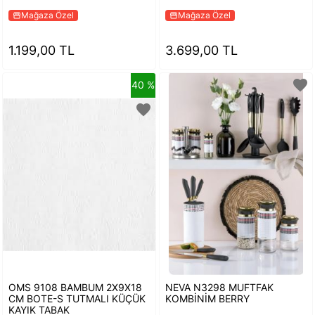
Mağaza Özel
Mağaza Özel
storefront
storefront
1.199,00 TL
3.699,00 TL
favorite
40 %
favorite
OMS 9108 BAMBUM 2X9X18
NEVA N3298 MUFTFAK
CM BOTE-S TUTMALI KÜÇÜK
KOMBİNİM BERRY
KAYIK TABAK