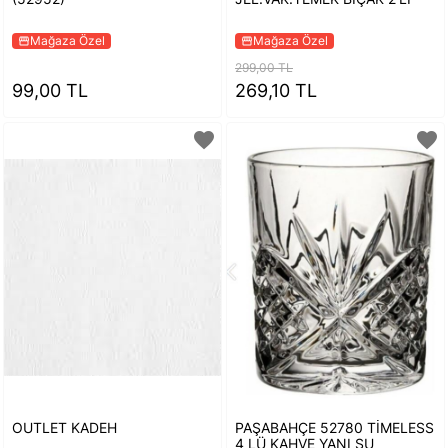
Mağaza Özel
Mağaza Özel
storefront
storefront
299,00 TL
99,00 TL
269,10 TL
favorite
favorite
OUTLET KADEH
PAŞABAHÇE 52780 TİMELESS
4 LÜ KAHVE YANI SU