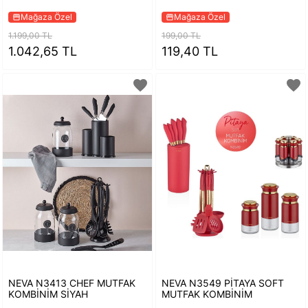
Mağaza Özel
Mağaza Özel
storefront
storefront
1.199,00 TL
199,00 TL
1.042,65 TL
119,40 TL
favorite
favorite
NEVA N3413 CHEF MUTFAK
NEVA N3549 PİTAYA SOFT
KOMBİNİM SİYAH
MUTFAK KOMBİNİM