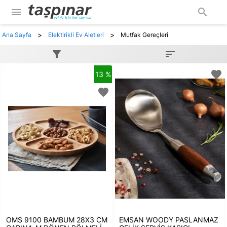
menu
search
>
>
Ana Sayfa
Elektirikli Ev Aletleri
Mutfak Gereçleri
filter_alt
sort
favorite
13 %
favorite
OMS 9100 BAMBUM 28X3 CM
EMSAN WOODY PASLANMAZ