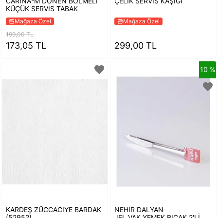
CARINA-M DÖNEN BÖLMELİ
ÇELİK SERVİS KAŞIGI
KÜÇÜK SERVİS TABAK
Mağaza Özel
Mağaza Özel
storefront
storefront
199,00 TL
173,05 TL
299,00 TL
favorite
10 %
favorite
KARDEŞ ZÜCCACİYE BARDAK
NEHİR DALYAN
(52952)
JEL.VAK.YEMEK BIÇAK 2'Lİ