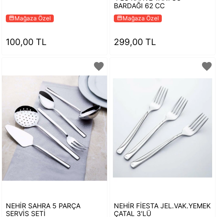
BARDAĞI 62 CC
Mağaza Özel
Mağaza Özel
storefront
storefront
100,00 TL
299,00 TL
favorite
favorite
NEHİR SAHRA 5 PARÇA
NEHİR FİESTA JEL.VAK.YEMEK
SERVİS SETİ
ÇATAL 3'LÜ