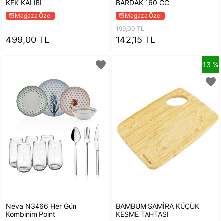
KEK KALIBI
BARDAK 160 CC
Mağaza Özel
Mağaza Özel
storefront
storefront
199,00 TL
499,00 TL
142,15 TL
favorite
13 %
favorite
Neva N3466 Her Gün
BAMBUM SAMİRA KÜÇÜK
Kombinim Point
KESME TAHTASI