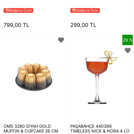
Mağaza Özel
Mağaza Özel
storefront
storefront
799,00 TL
299,00 TL
favorite
29 %
favorite
OMS 3280 SİYAH GOLD
PAŞABAHÇE 440366
MUFFIN & CUPCAKE 26 CM
TIMELESS NICK & NORA 4 LÜ