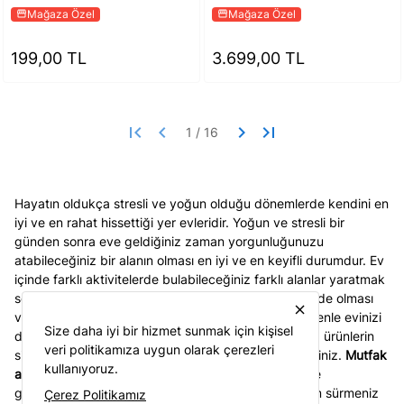
Mağaza Özel
Mağaza Özel
storefront
storefront
199,00 TL
3.699,00 TL
first_page
keyboard_arrow_left
keyboard_arrow_right
last_page
Hayatın oldukça stresli ve yoğun olduğu dönemlerde kendini en
iyi ve en rahat hissettiği yer evleridir. Yoğun ve stresli bir
günden sonra eve geldiğiniz zaman yorgunluğunuzu
atabileceğiniz bir alanın olması en iyi ve en keyifli durumdur. Ev
içinde farklı aktivitelerde bulabileceğiniz farklı alanlar yaratmak
son derece önemlidir. Her şeyin daha düzenli bir halde olması
close
ve konforda olmak her şeye iyi gelmektedir. Bu nedenle evinizi
Size daha iyi bir hizmet sunmak için kişisel
düzenlerken özellikle mutfaklarınızda kullanacağınız ürünlerin
veri politikamıza uygun olarak çerezleri
sizin hayatınızı daha kolay bir hale getirmesini istersiniz.
Mutfak
kullanıyoruz.
araç gereçleri
yoğun ve stresli bir günden sonra eve
geldiğinizde daha keyifli ve daha konforlu bir yaşam sürmeniz
Çerez Politikamız