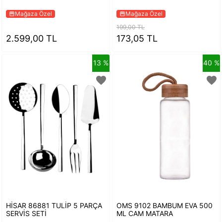
Mağaza Özel
Mağaza Özel
storefront
storefront
199,00 TL
2.599,00 TL
173,05 TL
13 %
40 %
favorite
favorite
HİSAR 86881 TULİP 5 PARÇA
OMS 9102 BAMBUM EVA 500
SERVİS SETİ
ML CAM MATARA