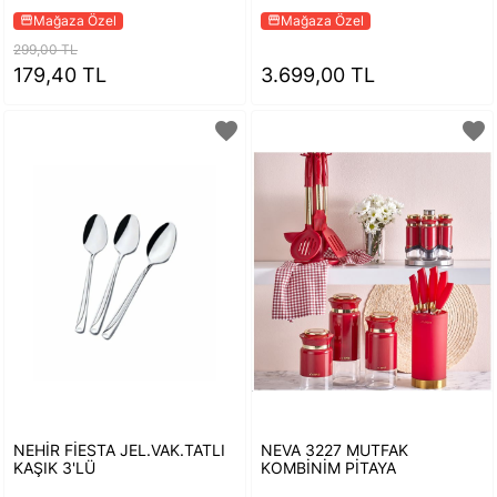
Mağaza Özel
Mağaza Özel
storefront
storefront
299,00 TL
179,40 TL
3.699,00 TL
favorite
favorite
NEHİR FİESTA JEL.VAK.TATLI
NEVA 3227 MUTFAK
KAŞIK 3'LÜ
KOMBİNİM PİTAYA