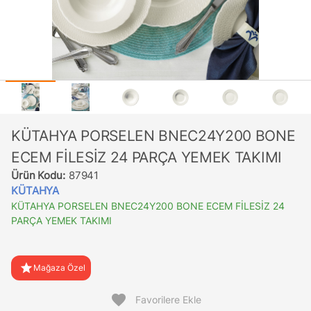
KÜTAHYA PORSELEN BNEC24Y200 BONE
ECEM FİLESİZ 24 PARÇA YEMEK TAKIMI
Ürün Kodu:
87941
KÜTAHYA
KÜTAHYA PORSELEN BNEC24Y200 BONE ECEM FİLESİZ 24
PARÇA YEMEK TAKIMI
star
Mağaza Özel
favorite
Favorilere Ekle