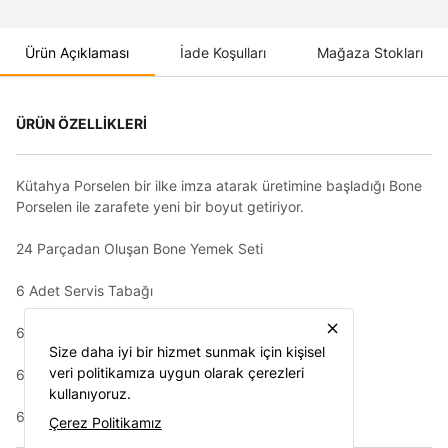
Ürün Açıklaması
İade Koşulları
Mağaza Stokları
ÜRÜN ÖZELLİKLERİ
Kütahya Porselen bir ilke imza atarak üretimine başladığı Bone
Porselen ile zarafete yeni bir boyut getiriyor.
24 Parçadan Oluşan Bone Yemek Seti
6 Adet Servis Tabağı
close
6 Adet Çukur Tabak
Size daha iyi bir hizmet sunmak için kişisel
veri politikamıza uygun olarak çerezleri
6 Adet Pasta Tabağı
kullanıyoruz.
6 adet Kaseden oluşmaktadır.
Çerez Politikamız