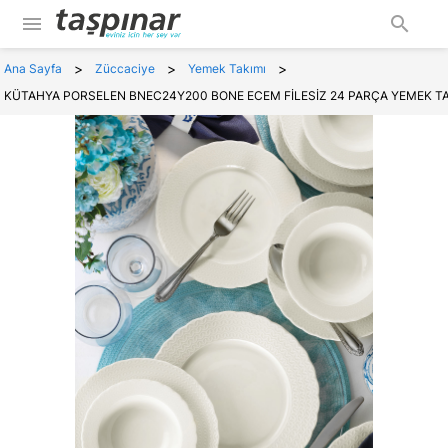
menu
search
>
>
>
Ana Sayfa
Züccaciye
Yemek Takımı
KÜTAHYA PORSELEN BNEC24Y200 BONE ECEM FİLESİZ 24 PARÇA YEMEK TA