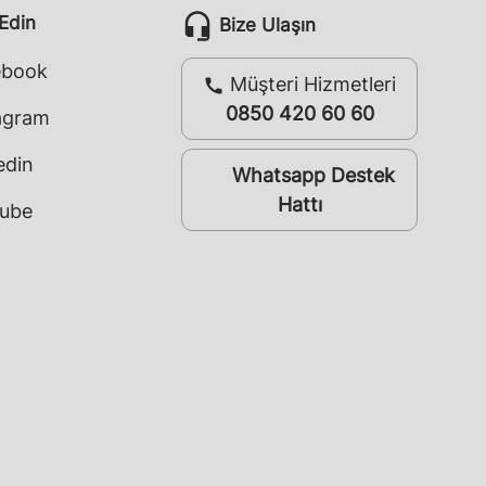
headset_mic
 Edin
Bize Ulaşın
ebook
Müşteri Hizmetleri
call
0850 420 60 60
agram
edin
Whatsapp Destek
whatsapp
Hattı
ube