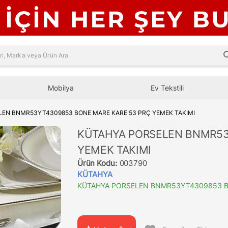
sea
Mobilya
Ev Tekstili
EN BNMR53YT4309853 BONE MARE KARE 53 PRÇ YEMEK TAKIMI
KÜTAHYA PORSELEN BNMR53
YEMEK TAKIMI
Ürün Kodu:
003790
KÜTAHYA
KÜTAHYA PORSELEN BNMR53YT4309853 BO