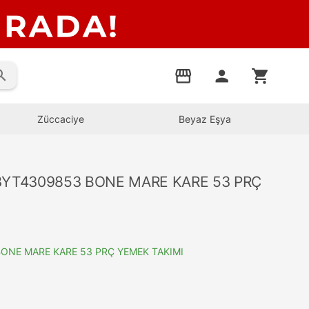
rch
storefront
person
shopping_cart
Züccaciye
Beyaz Eşya
YT4309853 BONE MARE KARE 53 PRÇ
NE MARE KARE 53 PRÇ YEMEK TAKIMI