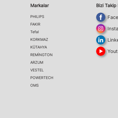
Markalar
Bizi Takip
PHILIPS
Fac
FAKIR
Inst
Tefal
KORKMAZ
Link
KÜTAHYA
Yout
REMİNGTON
ARZUM
VESTEL
POWERTECH
OMS