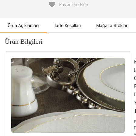
favorite
Favorilere Ekle
Ürün Açıklaması
İade Koşulları
Mağaza Stokları
Ürün Bilgileri
P
y