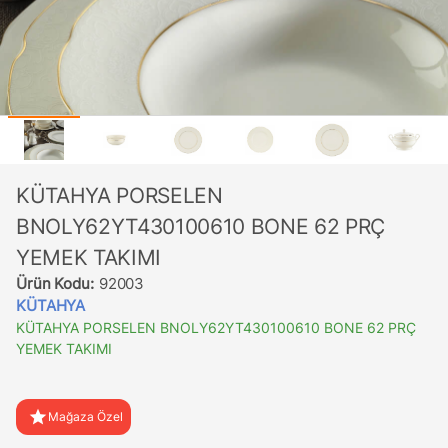
KÜTAHYA PORSELEN
BNOLY62YT430100610 BONE 62 PRÇ
YEMEK TAKIMI
Ürün Kodu:
92003
KÜTAHYA
KÜTAHYA PORSELEN BNOLY62YT430100610 BONE 62 PRÇ
YEMEK TAKIMI
star
Mağaza Özel