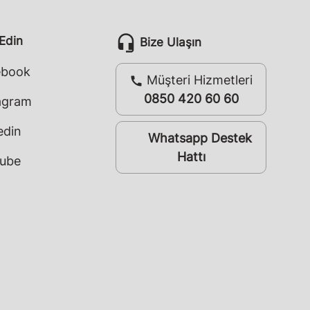
headset_mic
 Edin
Bize Ulaşın
ebook
Müşteri Hizmetleri
call
0850 420 60 60
agram
edin
Whatsapp Destek
whatsapp
Hattı
ube