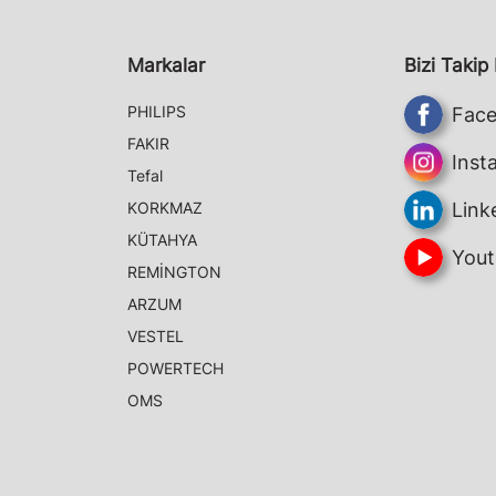
Markalar
Bizi Takip
PHILIPS
Fac
FAKIR
Inst
Tefal
KORKMAZ
Link
KÜTAHYA
Yout
REMİNGTON
ARZUM
VESTEL
POWERTECH
OMS