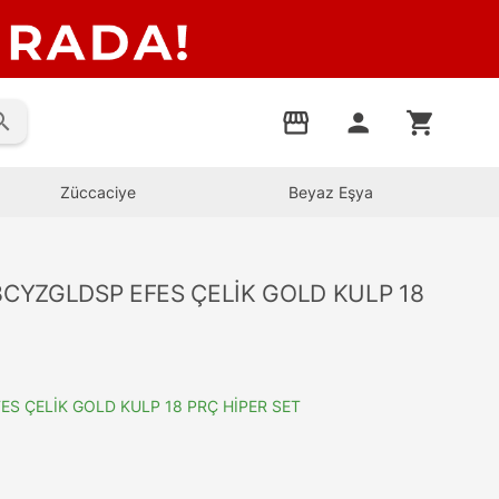
rch
storefront
person
shopping_cart
Züccaciye
Beyaz Eşya
CYZGLDSP EFES ÇELİK GOLD KULP 18
S ÇELİK GOLD KULP 18 PRÇ HİPER SET