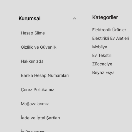
Kategoriler
keyboard_arrow_down
Kurumsal
Elektronik Ürünler
Hesap Silme
Elektirikli Ev Aletleri
Mobilya
Gizlilik ve Güvenlik
Ev Tekstili
Hakkımızda
Züccaciye
Beyaz Eşya
Banka Hesap Numaraları
Çerez Politikamız
Mağazalarımız
İade ve İptal Şartları
İş Başvurusu