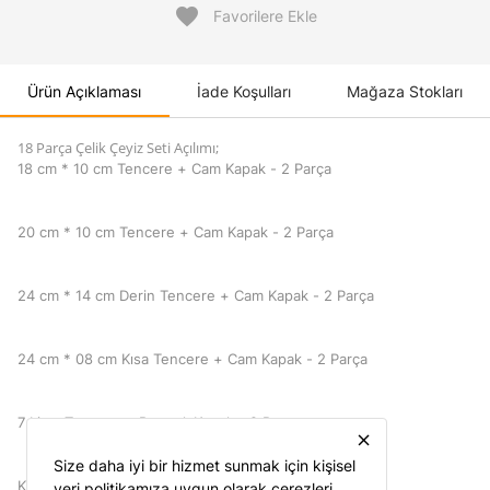
favorite
Favorilere Ekle
Ürün Açıklaması
İade Koşulları
Mağaza Stokları
18 Parça Çelik Çeyiz Seti Açılımı;
18 cm * 10 cm Tencere + Cam Kapak - 2 Parça
20 cm * 10 cm Tencere + Cam Kapak - 2 Parça
24 cm * 14 cm Derin Tencere + Cam Kapak - 2 Parça
24 cm * 08 cm Kısa Tencere + Cam Kapak - 2 Parça
7 Litre Tencere + Basınçlı Kapak - 2 Parça
close
Size daha iyi bir hizmet sunmak için kişisel
Küre Çaydanlık Takımı - 4 Parça
veri politikamıza uygun olarak çerezleri