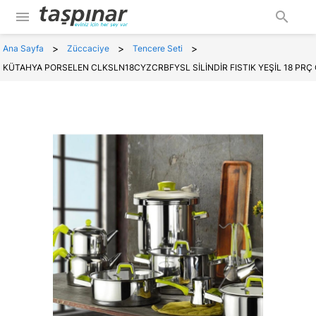
menu
search
>
>
>
Ana Sayfa
Züccaciye
Tencere Seti
KÜTAHYA PORSELEN CLKSLN18CYZCRBFYSL SİLİNDİR FISTIK YEŞİL 18 PRÇ 