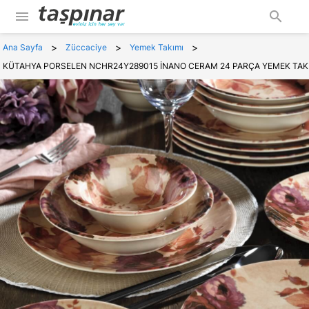
menu
search
>
>
>
Ana Sayfa
Züccaciye
Yemek Takımı
KÜTAHYA PORSELEN NCHR24Y289015 İNANO CERAM 24 PARÇA YEMEK TAK