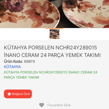
KÜTAHYA PORSELEN NCHR24Y289015
İNANO CERAM 24 PARÇA YEMEK TAKIMI
Ürün Kodu:
89879
KÜTAHYA
KÜTAHYA PORSELEN NCHR24Y289015 İNANO CERAM 24
PARÇA YEMEK TAKIMI
star
Mağaza Özel
favorite
Favorilere Ekle