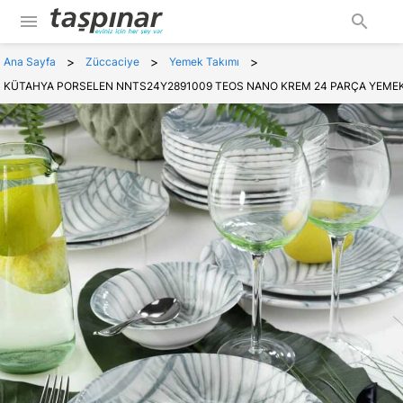
menu
search
>
>
>
Ana Sayfa
Züccaciye
Yemek Takımı
KÜTAHYA PORSELEN NNTS24Y2891009 TEOS NANO KREM 24 PARÇA YEMEK