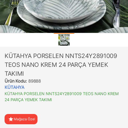
KÜTAHYA PORSELEN NNTS24Y2891009
TEOS NANO KREM 24 PARÇA YEMEK
TAKIMI
Ürün Kodu:
89888
KÜTAHYA
KÜTAHYA PORSELEN NNTS24Y2891009 TEOS NANO KREM
24 PARÇA YEMEK TAKIMI
star
Mağaza Özel