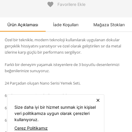
favorite
Favorilere Ekle
Ürün Açıklaması
İade Koşulları
Mağaza Stokları
Özel bir teknikle, modern teknoloji kullanılarak uygulanan dokular
gerçeklik hissiyatını yansıtıyor ve özel olarak geliştirilen sır da metal
izlerine karşı güçlü bir performans sergiliyor.
Farklı bir deneyim yaşamak isteyenlere de 3 boyutlu desenlerimizi
beğenilerinize sunuyoruz.
24 Parçadan oluşan Nano Serisi Yemek Seti,
6 Adet 25 cm Servis Tabağı (Yuvarlak)
close
Size daha iyi bir hizmet sunmak için kişisel
6 Adet 21 cm Çukur Tabak (Yuvarlak)
veri politikamıza uygun olarak çerezleri
kullanıyoruz.
6 Adet 19 cm Pasta Tabağı (Yuvarlak)
Çerez Politikamız