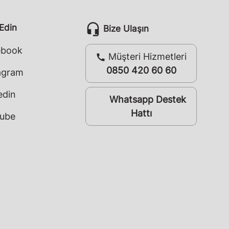
headset_mic
 Edin
Bize Ulaşın
ebook
Müşteri Hizmetleri
call
0850 420 60 60
agram
edin
Whatsapp Destek
whatsapp
Hattı
ube