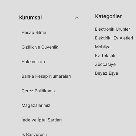
Kategoriler
keyboard_arrow_down
Kurumsal
Elektronik Ürünler
Hesap Silme
Elektirikli Ev Aletleri
Mobilya
Gizlilik ve Güvenlik
Ev Tekstili
Hakkımızda
Züccaciye
Beyaz Eşya
Banka Hesap Numaraları
Çerez Politikamız
Mağazalarımız
İade ve İptal Şartları
İş Başvurusu