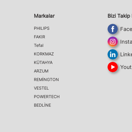
Markalar
Bizi Takip
PHILIPS
Fac
FAKIR
Inst
Tefal
KORKMAZ
Link
KÜTAHYA
Yout
ARZUM
REMİNGTON
VESTEL
POWERTECH
BEDLİNE