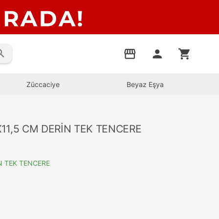
rch
storefront
person
shopping_cart
Züccaciye
Beyaz Eşya
11,5 CM DERİN TEK TENCERE
N TEK TENCERE