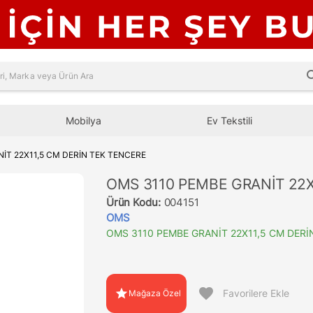
sea
Mobilya
Ev Tekstili
İT 22X11,5 CM DERİN TEK TENCERE
OMS 3110 PEMBE GRANİT 22X
Ürün Kodu:
004151
OMS
OMS 3110 PEMBE GRANİT 22X11,5 CM DERİ
favorite
star
Favorilere Ekle
Mağaza Özel