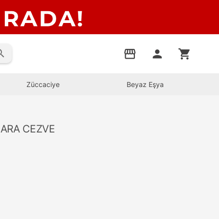
rch
storefront
person
shopping_cart
Züccaciye
Beyaz Eşya
MARA CEZVE