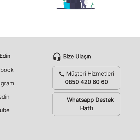
headset_mic
 Edin
Bize Ulaşın
ebook
Müşteri Hizmetleri
call
0850 420 60 60
agram
edin
Whatsapp Destek
whatsapp
Hattı
ube