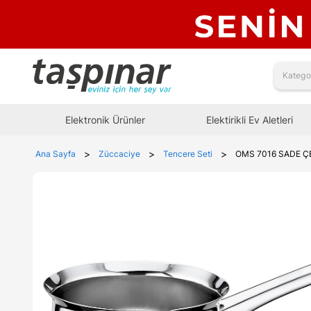
Elektronik Ürünler
Elektirikli Ev Aletleri
>
>
>
Ana Sayfa
Züccaciye
Tencere Seti
OMS 7016 SADE Ç