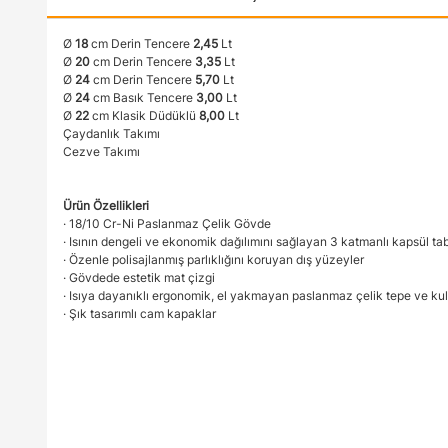
Ø
18
cm Derin Tencere
2,45
Lt
Ø
20
cm Derin Tencere
3,35
Lt
Ø
24
cm Derin Tencere
5,70
Lt
Ø
24
cm Basık Tencere
3,00
Lt
Ø
22
cm Klasik Düdüklü
8,00
Lt
Çaydanlık Takımı
Cezve Takımı
Ürün Özellikleri
· 18/10 Cr-Ni Paslanmaz Çelik Gövde
· Isının dengeli ve ekonomik dağılımını sağlayan 3 katmanlı kapsül ta
· Özenle polisajlanmış parlıklığını koruyan dış yüzeyler
· Gövdede estetik mat çizgi
· Isıya dayanıklı ergonomik, el yakmayan paslanmaz çelik tepe ve kul
· Şık tasarımlı cam kapaklar