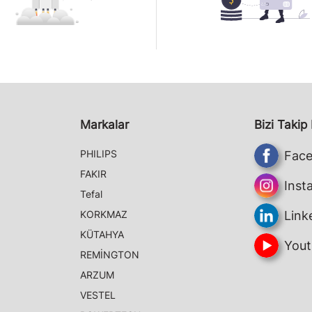
Markalar
Bizi Takip
PHILIPS
Fac
FAKIR
Inst
Tefal
KORKMAZ
Link
KÜTAHYA
Yout
REMİNGTON
ARZUM
VESTEL