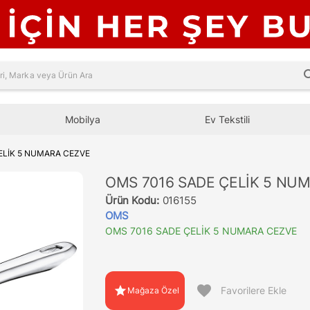
sea
Mobilya
Ev Tekstili
ELİK 5 NUMARA CEZVE
OMS 7016 SADE ÇELİK 5 NU
Ürün Kodu:
016155
OMS
OMS 7016 SADE ÇELİK 5 NUMARA CEZVE
favorite
star
Favorilere Ekle
Mağaza Özel