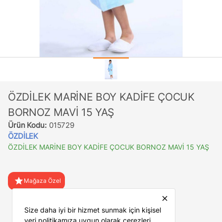
ÖZDİLEK MARİNE BOY KADİFE ÇOCUK
BORNOZ MAVİ 15 YAŞ
Ürün Kodu:
015729
ÖZDİLEK
ÖZDİLEK MARİNE BOY KADİFE ÇOCUK BORNOZ MAVİ 15 YAŞ
star
Mağaza Özel
close
favorite
Favorilere Ekle
Size daha iyi bir hizmet sunmak için kişisel
veri politikamıza uygun olarak çerezleri