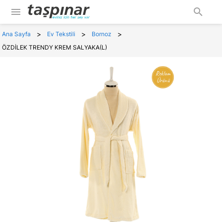
menu
search
>
>
>
Ana Sayfa
Ev Tekstili
Bornoz
ÖZDİLEK TRENDY KREM SALYAKA(L)