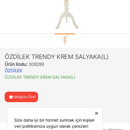
ÖZDİLEK TRENDY KREM SALYAKA(L)
Ürün Kodu:
009289
ÖZDİLEK
ÖZDİLEK TRENDY KREM SALYAKA(L)
star
Mağaza Özel
favorite
Favorilere Ekle
close
Size daha iyi bir hizmet sunmak için kişisel
veri politikamıza uygun olarak çerezleri